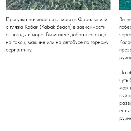
Прогулка начинается с пирса в Фаралье или
Вы н
с пляжа Кабак (
Kabak Beach)
в зависимости
побе
от погоды в море. Вы можете добраться сюда
чере
на такси, машине или на автобусе по горному
Кала
серпантину.
проз
руин
На о
чуть
можн
выйт
разв
есть
руин